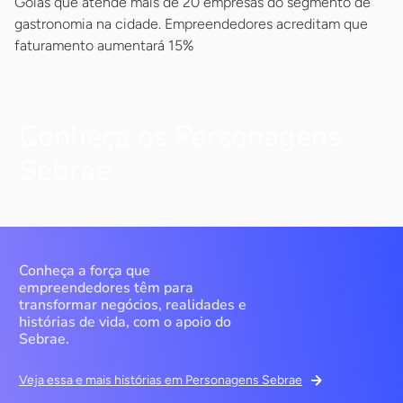
Goiás que atende mais de 20 empresas do segmento de
gastronomia na cidade. Empreendedores acreditam que
faturamento aumentará 15%
Conheça os Personagens
Sebrae
Conheça a força que
empreendedores têm para
transformar negócios, realidades e
histórias de vida, com o apoio do
Sebrae.
Veja essa e mais histórias em Personagens Sebrae