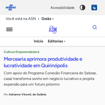
Fale
Acessibilidade
conosco
0
acessibilidade
9
Goiás
Você está na ASN
Dados
para
busca
Agência
Início
Editorias
Palavra
Sebrae
chave
de
Cultura Empreendedora
Mercearia aprimora produtividade e
Notícias
lucratividade em Quirinópolis
Com apoio do Programa Conexão Financeira do Sebrae,
casal transforma sonho em negócio lucrativo e projeta
expansão para um futuro próximo
Por
Adrianne Vitoreli, de Goiânia