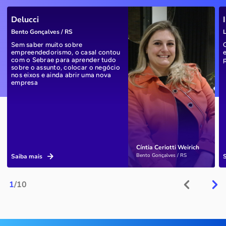
Delucci
Bento Gonçalves / RS
L
Sem saber muito sobre
empreendedorismo, o casal contou
com o Sebrae para aprender tudo
sobre o assunto, colocar o negócio
nos eixos e ainda abrir uma nova
empresa
Cíntia Ceriotti Weirich
Bento Gonçalves / RS
Saiba mais
1
/10