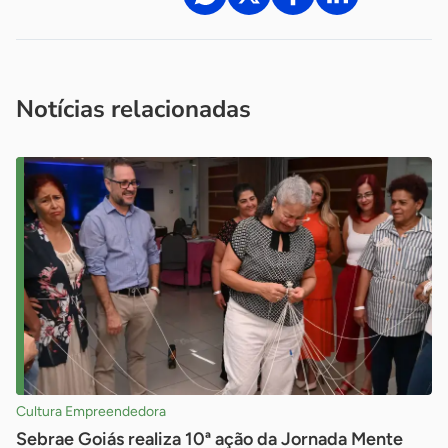
Acesse nossos canais de atendimento
Ficou com alguma dúvida?
.
Se
você é um profissional da imprensa, entre em contato pelo
imprensa@sebrae.com.br
fale com a ASN em cada UF
ou
Notícias relacionadas
Cultura Empreendedora
Sebrae Goiás realiza 10ª ação da Jornada Mente