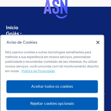
Início
Goiás
Sobre a ASN
Aviso de Cookies
Últimas notícias
Entre em contato
Nós usamos cookies e outras tecnologias semelhantes para
Editorias
melhorar a sua experiência em nossos serviços, personalizar
publicidade e recomendar conteúdo de seu interesse. Ao utilizar
Economia & Política
nossos serviços, você concorda com tal monitoramento descrito
em nossa
Política de Privacidade
Inovação & Tecnologia
Cultura empreendedora
Dados
Aceitar todos os cookies
Arquivo
Rejeitar cookies opcionais