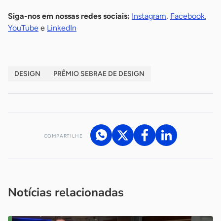
Siga-nos em nossas redes sociais:
Instagram
,
Facebook
,
YouTube
e
LinkedIn
DESIGN
PRÊMIO SEBRAE DE DESIGN
COMPARTILHE
Acesse nossos canais de atendimento
Ficou com alguma dúvida?
.
Se
você é um profissional da imprensa, entre em contato pelo
imprensa@sebrae.com.br
fale com a ASN em cada UF
ou
Notícias relacionadas