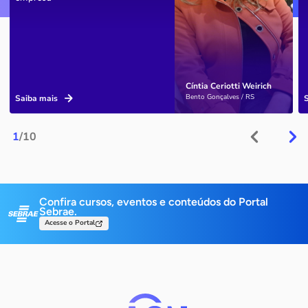
Cíntia Ceriotti Weirich
Bento Gonçalves / RS
Saiba mais
1
/10
Confira cursos, eventos e conteúdos do Portal
Sebrae.
Acesse o Portal