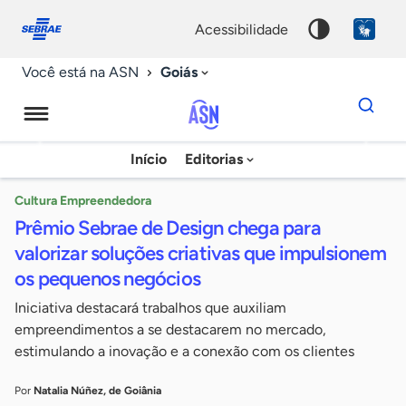
Fale
Acessibilidade
conosco
0
acessibilidade
9
Goiás
Você está na ASN
Dados
para
busca
Agência
Início
Editorias
Palavra
Sebrae
chave
de
Cultura Empreendedora
Prêmio Sebrae de Design chega para
Notícias
valorizar soluções criativas que impulsionem
os pequenos negócios
Iniciativa destacará trabalhos que auxiliam
empreendimentos a se destacarem no mercado,
estimulando a inovação e a conexão com os clientes
Por
Natalia Núñez, de Goiânia