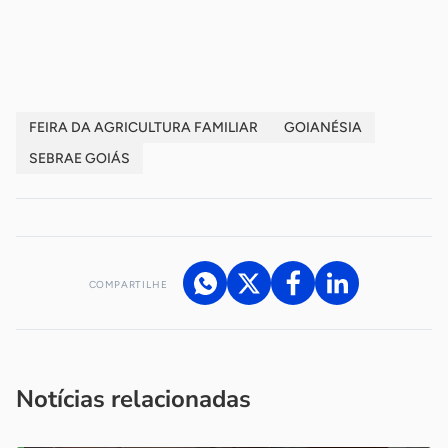
-
FEIRA DA AGRICULTURA FAMILIAR
GOIANÉSIA
SEBRAE GOIÁS
COMPARTILHE
Acesse nossos canais de atendimento
Ficou com alguma dúvida?
.
Se
você é um profissional da imprensa, entre em contato pelo
imprensa@sebrae.com.br
fale com a ASN em cada UF
ou
Notícias relacionadas