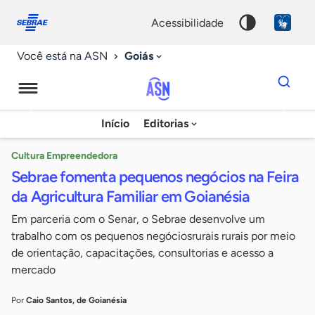
Fale
Acessibilidade
conosco
0
acessibilidade
9
Goiás
Você está na ASN
Dados
para
busca
Agência
Início
Editorias
Palavra
Sebrae
chave
de
Cultura Empreendedora
Sebrae fomenta pequenos negócios na Feira
Notícias
da Agricultura Familiar em Goianésia
Em parceria com o Senar, o Sebrae desenvolve um
trabalho com os pequenos negóciosrurais rurais por meio
de orientação, capacitações, consultorias e acesso a
mercado
Por
Caio Santos, de Goianésia