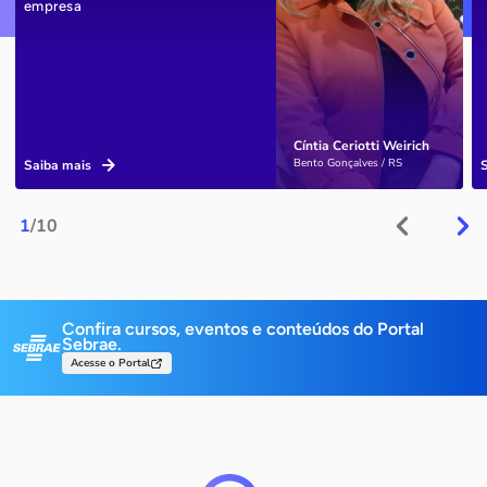
empresa
Cíntia Ceriotti Weirich
Bento Gonçalves / RS
Saiba mais
1
/10
Confira cursos, eventos e conteúdos do Portal
Sebrae.
Acesse o Portal