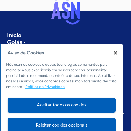
Início
Goiás
Sobre a ASN
Aviso de Cookies
Últimas notícias
Entre em contato
Nós usamos cookies e outras tecnologias semelhantes para
Editorias
melhorar a sua experiência em nossos serviços, personalizar
publicidade e recomendar conteúdo de seu interesse. Ao utilizar
Economia & Política
nossos serviços, você concorda com tal monitoramento descrito
em nossa
Política de Privacidade
Inovação & Tecnologia
Cultura empreendedora
Dados
Aceitar todos os cookies
Arquivo
Rejeitar cookies opcionais