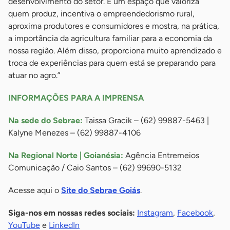
desenvolvimento do setor. É um espaço que valoriza
quem produz, incentiva o empreendedorismo rural,
aproxima produtores e consumidores e mostra, na prática,
a importância da agricultura familiar para a economia da
nossa região. Além disso, proporciona muito aprendizado e
troca de experiências para quem está se preparando para
atuar no agro.”
INFORMAÇÕES PARA A IMPRENSA
Na sede do Sebrae:
Taissa Gracik – (62) 99887-5463 |
Kalyne Menezes – (62) 99887-4106
Na Regional Norte | Goianésia:
Agência Entremeios
Comunicação / Caio Santos – (62) 99690-5132
Acesse aqui o
Site do Sebrae Goiás
.
Siga-nos em nossas redes sociais:
Instagram
,
Facebook
,
YouTube
e
LinkedIn