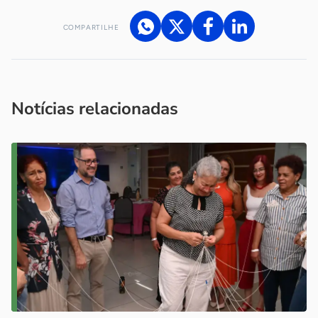
COMPARTILHE
Acesse nossos canais de atendimento
Ficou com alguma dúvida?
.
Se
você é um profissional da imprensa, entre em contato pelo
imprensa@sebrae.com.br
fale com a ASN em cada UF
ou
Notícias relacionadas