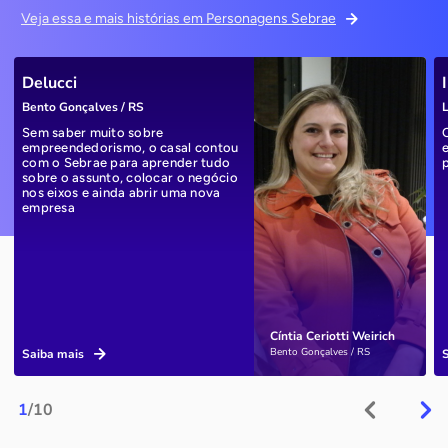
Veja essa e mais histórias em Personagens Sebrae
Delucci
Bento Gonçalves / RS
L
Sem saber muito sobre
empreendedorismo, o casal contou
com o Sebrae para aprender tudo
sobre o assunto, colocar o negócio
nos eixos e ainda abrir uma nova
empresa
Cíntia Ceriotti Weirich
Bento Gonçalves / RS
Saiba mais
1
/10