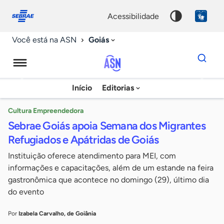
Fale
Acessibilidade
conosco
0
acessibilidade
9
Goiás
Você está na ASN
Dados
para
busca
Agência
Início
Editorias
Palavra
Sebrae
chave
de
Cultura Empreendedora
Sebrae Goiás apoia Semana dos Migrantes
Notícias
Refugiados e Apátridas de Goiás
Instituição oferece atendimento para MEI, com
informações e capacitações, além de um estande na feira
gastronômica que acontece no domingo (29), último dia
do evento
Por
Izabela Carvalho, de Goiânia