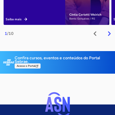
Cíntia Ceriotti Weirich
Bento Gonçalves / RS
Saiba mais
1
/10
Confira cursos, eventos e conteúdos do Portal
Sebrae.
Acesse o Portal