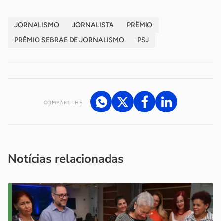
JORNALISMO
JORNALISTA
PRÊMIO
PRÊMIO SEBRAE DE JORNALISMO
PSJ
COMPARTILHE
Acesse nossos canais de atendimento
Ficou com alguma dúvida?
.
Se
você é um profissional da imprensa, entre em contato pelo
imprensa@sebrae.com.br
fale com a ASN em cada UF
ou
Notícias relacionadas