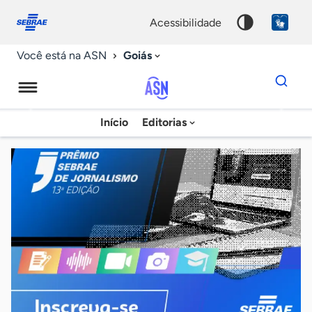
Fale
Acessibilidade
conosco
0
acessibilidade
9
Goiás
Você está na ASN
Dados
para
busca
Agência
Início
Editorias
Palavra
Sebrae
chave
de
Notícias