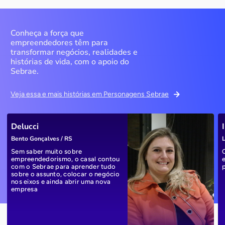
Conheça a força que
empreendedores têm para
transformar negócios, realidades e
histórias de vida, com o apoio do
Sebrae.
Veja essa e mais histórias em Personagens Sebrae
Delucci
Bento Gonçalves / RS
L
Sem saber muito sobre
empreendedorismo, o casal contou
com o Sebrae para aprender tudo
sobre o assunto, colocar o negócio
nos eixos e ainda abrir uma nova
empresa