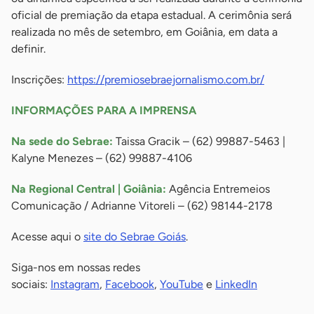
oficial de premiação da etapa estadual. A cerimônia será
realizada no mês de setembro, em Goiânia, em data a
definir.
Inscrições:
https://premiosebraejornalismo.com.br/
INFORMAÇÕES PARA A IMPRENSA
Na sede do Sebrae:
Taissa Gracik – (62) 99887-5463 |
Kalyne Menezes – (62) 99887-4106
Na Regional Central | Goiânia:
Agência Entremeios
Comunicação / Adrianne Vitoreli – (62) 98144-2178
Acesse aqui o
site do Sebrae Goiás
.
Siga-nos em nossas redes
sociais:
Instagram
,
Facebook
,
YouTube
e
LinkedIn