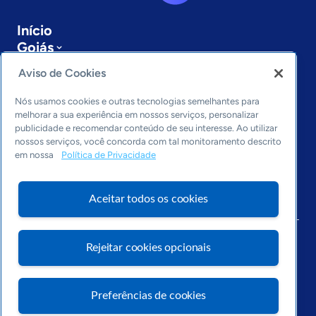
Início
Goiás
Sobre a ASN
Aviso de Cookies
Últimas notícias
Entre em contato
Nós usamos cookies e outras tecnologias semelhantes para
Editorias
melhorar a sua experiência em nossos serviços, personalizar
publicidade e recomendar conteúdo de seu interesse. Ao utilizar
Economia & Política
nossos serviços, você concorda com tal monitoramento descrito
em nossa
Política de Privacidade
Inovação & Tecnologia
Cultura empreendedora
Dados
Aceitar todos os cookies
Arquivo
Rejeitar cookies opcionais
Preferências de cookies
Visite o Portal Sebrae