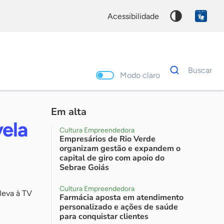
acessibilidade
Dados
Buscar
para
Modo claro
busca
Palavra
chave
Em alta
ela
Cultura Empreendedora
Empresários de Rio Verde
organizam gestão e expandem o
capital de giro com apoio do
Sebrae Goiás
Cultura Empreendedora
leva à TV
Farmácia aposta em atendimento
personalizado e ações de saúde
para conquistar clientes