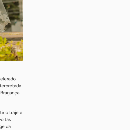
celerado
terpretada
e Bragança.
r o traje e
oltas
oge da