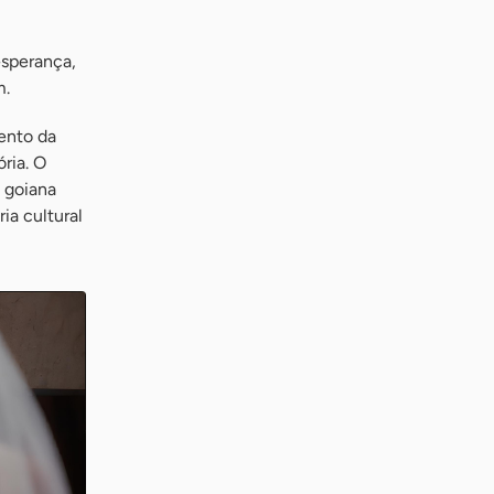
esperança,
m.
ento da
ria. O
a goiana
ia cultural