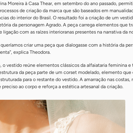
abrina Moreira à Casa Thear, em setembro do ano passado, permit
rocessos de criação da marca que são baseados em manualida
ias do interior do Brasil. O resultado foi a criação de um vest
jetória da personagem Agrado. A peça carrega elementos que 
e ligação com as raízes interioranas presentes na narrativa da n
, queríamos criar uma peça que dialogasse com a história da p
enta”, explica Theodora.
, o vestido reúne elementos clássicos da alfaiataria feminina e
A estrutura da peça parte de um corset modelado, elemento que 
estruturada para o restante do vestido. A amarração nas costas, 
e preciso ao corpo e reforça a estética artesanal da criação.