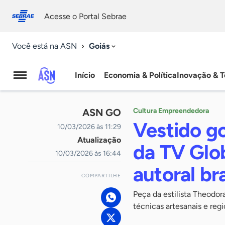
Fale
Acessibilidade
conosco
0
Acesse o Portal Sebrae
9
Goiás
Você está na ASN
Início
Economia & Política
Inovação & T
Agência
Sebrae
ASN GO
Cultura Empreendedora
de
Vestido g
10/03/2026 às 11:29
Atualização
Notícias
da TV Glo
10/03/2026 às 16:44
autoral bra
COMPARTILHE
Peça da estilista Theodo
técnicas artesanais e re