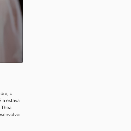
dre, o
Ela estava
 Thear
desenvolver