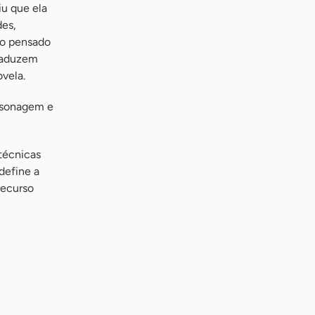
iu que ela
des,
ido pensado
traduzem
ovela.
ersonagem e
 técnicas
define a
recurso