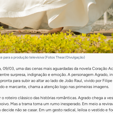
te para a produção televisiva (Fotos Thear/Divulgação)
a, 09/03, uma das cenas mais aguardadas da novela Coração A
o entre surpresa, indignação e emoção. A personagem Agrado, in
pronta para subir ao altar ao lado de João Raul, vivido por Filip
cado e marcante, chama a atenção logo nas primeiras imagens.
 roteiro clássico das histórias românticas. Agrado chega a vesti
noivo. Mas a trama toma um rumo inesperado. Em meio a revirav
decide não se casar. Em um gesto radical, leiloa o vestido e f