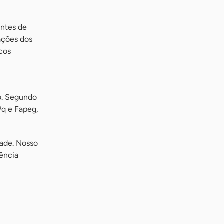
ntes de
ações dos
cos
à
o. Segundo
Pq e Fapeg,
dade. Nosso
gência