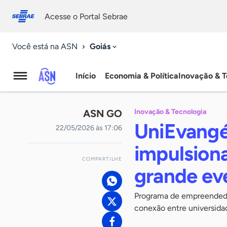
Fale
Acessibilidade
conosco
0
Acesse o Portal Sebrae
9
Goiás
Você está na ASN
Início
Economia & Política
Inovação & T
Agência
Sebrae
ASN GO
Inovação & Tecnologia
de
UniEvangé
22/05/2026 às 17:06
Notícias
impulsiona
COMPARTILHE
grande ev
Programa de empreendedo
conexão entre universida