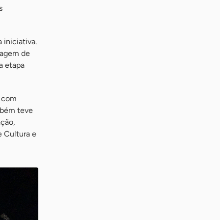
s
iniciativa.
elagem de
a etapa
u com
ambém teve
ação,
e Cultura e