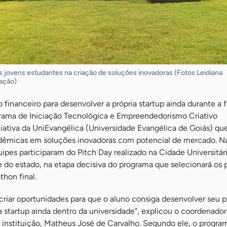
s jovens estudantes na criação de soluções inovadoras (Fotos Leidiana
ação)
 financeiro para desenvolver a própria startup ainda durante a
grama de Iniciação Tecnológica e Empreendedorismo Criativo
iativa da UniEvangélica (Universidade Evangélica de Goiás) q
dêmicas em soluções inovadoras com potencial de mercado. Na
quipes participaram do Pitch Day realizado na Cidade Universitár
 do estado, na etapa decisiva do programa que selecionará os 
thon final.
criar oportunidades para que o aluno consiga desenvolver seu p
 startup ainda dentro da universidade”, explicou o coordenador
a instituição, Matheus José de Carvalho. Segundo ele, o progr