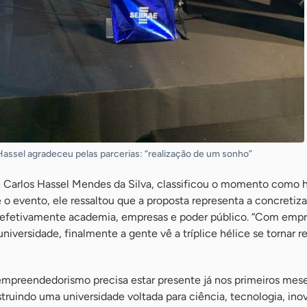
 Hassel agradeceu pelas parcerias: “realização de um sonho”
, Carlos Hassel Mendes da Silva, classificou o momento como h
te o evento, ele ressaltou que a proposta representa a concreti
r efetivamente academia, empresas e poder público. “Com empr
iversidade, finalmente a gente vê a tríplice hélice se tornar re
empreendedorismo precisa estar presente já nos primeiros mes
ruindo uma universidade voltada para ciência, tecnologia, ino