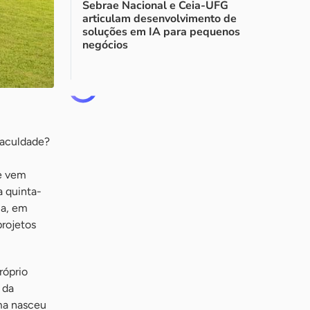
Sebrae Nacional e Ceia-UFG
articulam desenvolvimento de
soluções em IA para pequenos
negócios
 faculdade?
ue vem
 quinta-
ia, em
projetos
róprio
 da
ama nasceu