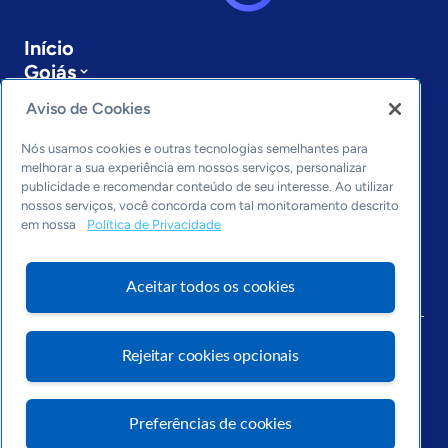
Início
Goiás
Sobre a ASN
Aviso de Cookies
Últimas notícias
Entre em contato
Nós usamos cookies e outras tecnologias semelhantes para
Editorias
melhorar a sua experiência em nossos serviços, personalizar
publicidade e recomendar conteúdo de seu interesse. Ao utilizar
Economia & Política
nossos serviços, você concorda com tal monitoramento descrito
em nossa
Política de Privacidade
Inovação & Tecnologia
Cultura empreendedora
Dados
Aceitar todos os cookies
Arquivo
Rejeitar cookies opcionais
Preferências de cookies
Visite o Portal Sebrae