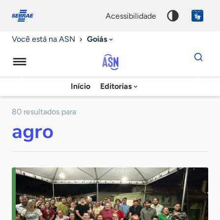
Fale
Acessibilidade
conosco
0
acessibilidade
9
Goiás
Você está na ASN
Dados
para
busca
Agência
Início
Editorias
Palavra
Sebrae
chave
de
80 resultados para
agro
Notícias