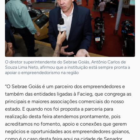
O diretor superintendente do Sebrae Goiás, Antônio Carlos de
Souza Lima Neto, afirmou que a instituição está sempre pronta a
apoiar o empreendedorismo na região
“O Sebrae Goiás é um parceiro dos empreendedores e
também das entidades ligadas à Facieg, que congrega as
principais e maiores associações comerciais do nosso
estado. E quando nos foi proposta a parceria para
realização desta feira atendemos prontamente, pois
acreditamos no fomento, apoio e conexões que gerem
negócios e oportunidades aos empreendedores goianos,
como é o caso desta feira aqui na cidade de Senador