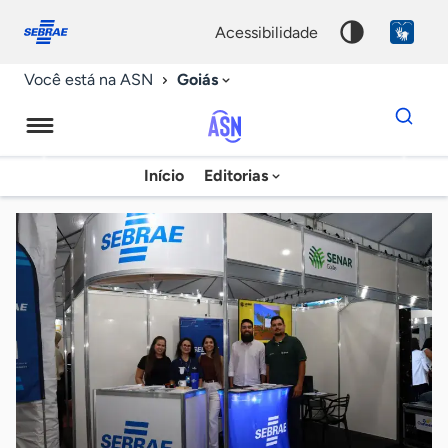
Fale
Acessibilidade
conosco
0
acessibilidade
9
Goiás
Você está na ASN
Dados
para
busca
Agência
Início
Editorias
Palavra
Sebrae
chave
de
Notícias