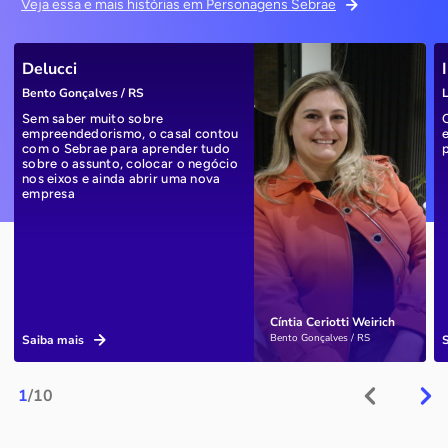
Veja essa e mais histórias em Personagens Sebrae
Delucci
Bento Gonçalves / RS
L
Sem saber muito sobre
empreendedorismo, o casal contou
com o Sebrae para aprender tudo
sobre o assunto, colocar o negócio
nos eixos e ainda abrir uma nova
empresa
Cíntia Ceriotti Weirich
Bento Gonçalves / RS
Saiba mais
1
/10