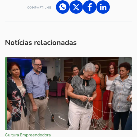
COMPARTILHE
Acesse nossos canais de atendimento
Ficou com alguma dúvida?
.
Se
você é um profissional da imprensa, entre em contato pelo
imprensa@sebrae.com.br
fale com a ASN em cada UF
ou
Notícias relacionadas
Cultura Empreendedora