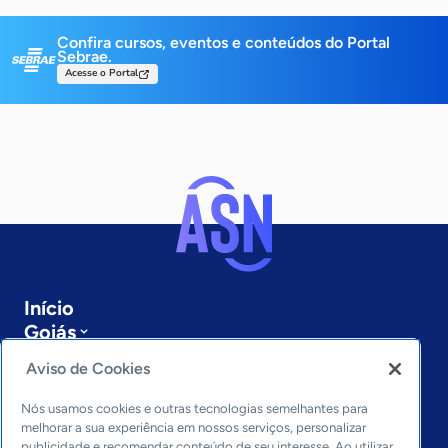
Confira cursos, eventos e conteúdos do Portal
Sebrae.
Acesse o Portal
Início
Goiás
Sobre a ASN
Aviso de Cookies
Últimas notícias
Entre em contato
Nós usamos cookies e outras tecnologias semelhantes para
Editorias
melhorar a sua experiência em nossos serviços, personalizar
publicidade e recomendar conteúdo de seu interesse. Ao utilizar