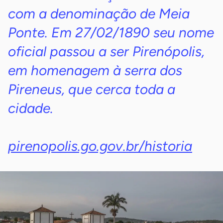
com a denominação de Meia
Ponte. Em 27/02/1890 seu nome
oficial passou a ser Pirenópolis,
em homenagem à serra dos
Pireneus, que cerca toda a
cidade.
pirenopolis.go.gov.br/historia