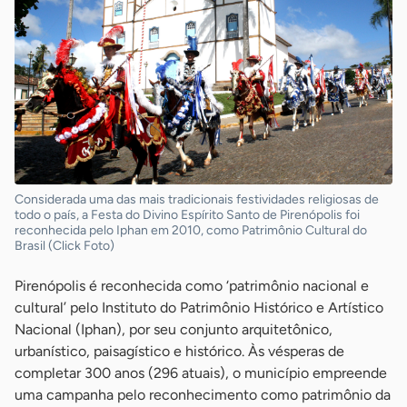
Considerada uma das mais tradicionais festividades religiosas de
todo o país, a Festa do Divino Espírito Santo de Pirenópolis foi
reconhecida pelo Iphan em 2010, como Patrimônio Cultural do
Brasil (Click Foto)
Pirenópolis é reconhecida como ‘patrimônio nacional e
cultural’ pelo Instituto do Patrimônio Histórico e Artístico
Nacional (Iphan), por seu conjunto arquitetônico,
urbanístico, paisagístico e histórico. Às vésperas de
completar 300 anos (296 atuais), o município empreende
uma campanha pelo reconhecimento como patrimônio da