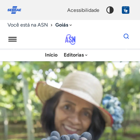
Fale
Acessibilidade
conosco
0
acessibilidade
9
Goiás
Você está na ASN
Dados
para
busca
Agência
Início
Editorias
Palavra
Sebrae
chave
de
Notícias