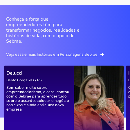
Conheça a força que
empreendedores têm para
transformar negócios, realidades e
histórias de vida, com o apoio do
Sebrae.
Veja essa e mais histórias em Personagens Sebrae
Delucci
Bento Gonçalves / RS
L
Sem saber muito sobre
empreendedorismo, o casal contou
com o Sebrae para aprender tudo
sobre o assunto, colocar o negócio
nos eixos e ainda abrir uma nova
empresa