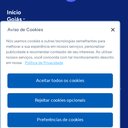
Início
Goiás
Sobre a ASN
Aviso de Cookies
Últimas notícias
Entre em contato
Nós usamos cookies e outras tecnologias semelhantes para
Editorias
melhorar a sua experiência em nossos serviços, personalizar
publicidade e recomendar conteúdo de seu interesse. Ao utilizar
Economia & Política
nossos serviços, você concorda com tal monitoramento descrito
em nossa
Política de Privacidade
Inovação & Tecnologia
Cultura empreendedora
Dados
Aceitar todos os cookies
Arquivo
Rejeitar cookies opcionais
Preferências de cookies
Visite o Portal Sebrae