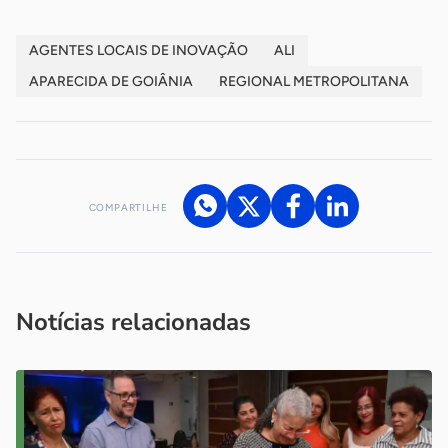
AGENTES LOCAIS DE INOVAÇÃO
ALI
APARECIDA DE GOIÂNIA
REGIONAL METROPOLITANA
COMPARTILHE
Acesse nossos canais de atendimento
Ficou com alguma dúvida?
.
Se
você é um profissional da imprensa, entre em contato pelo
imprensa@sebrae.com.br
fale com a ASN em cada UF
ou
Notícias relacionadas