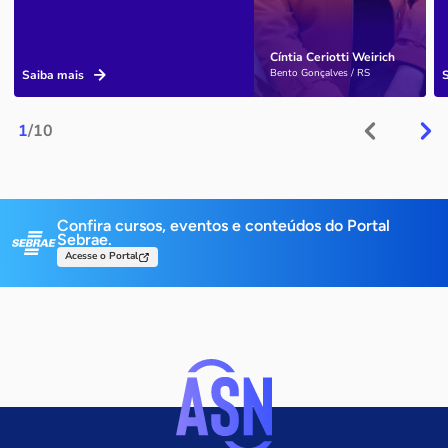
Cíntia Ceriotti Weirich
Bento Gonçalves / RS
Saiba mais
1
/10
Confira cursos, eventos e conteúdos do Portal
Sebrae.
Acesse o Portal