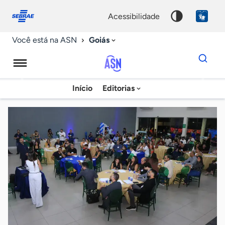
Fale
Acessibilidade
conosco
0
acessibilidade
9
Goiás
Você está na ASN
Dados
para
busca
Agência
Início
Editorias
Palavra
Sebrae
chave
de
Notícias